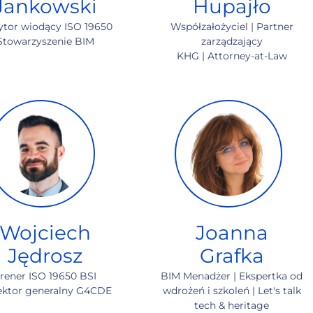
Jankowski
Hupajło
tor wiodący ISO 19650
Współzałożyciel | Partner
Stowarzyszenie BIM
zarządzający
KHG | Attorney-at-Law
Wojciech
Joanna
Jędrosz
Grafka
rener ISO 19650 BSI
BIM Menadżer | Ekspertka od
ektor generalny G4CDE
wdrożeń i szkoleń | Let's talk
tech & heritage