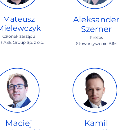
Mateusz
Aleksander
Mielewczyk
Szerner
Członek zarządu
Prezes
 ASE Group Sp. z o.o.
Stowarzyszenie BIM
Maciej
Kamil