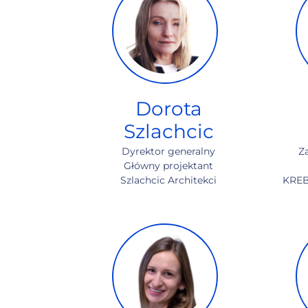
Dorota
Szlachcic
Dyrektor generalny
Z
Główny projektant
Szlachcic Architekci
KREB