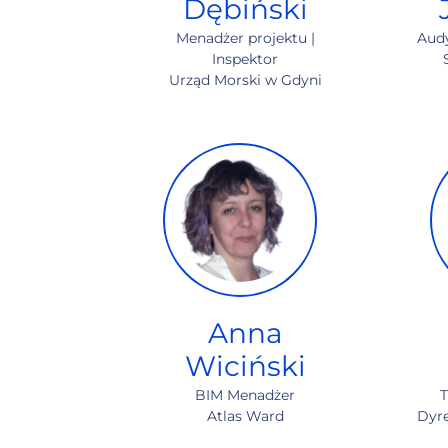
Dębiński
Menadżer projektu |
Audy
Inspektor
Urząd Morski w Gdyni
Anna
Wiciński
BIM Menadżer
T
Atlas Ward
Dyr